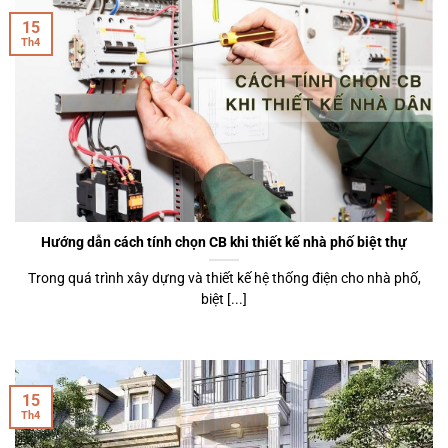
15
Th4
Hướng dẫn cách tính chọn CB khi thiết kế nhà phố biệt thự
Trong quá trình xây dựng và thiết kế hệ thống điện cho nhà phố,
biệt [...]
15
Th4