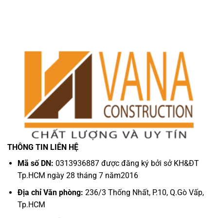
THÔNG TIN LIÊN HỆ
Mã số DN:
0313936887 được đăng ký bởi sở KH&ĐT
Tp.HCM ngày 28 tháng 7 năm2016
Địa chỉ Văn phòng:
236/3 Thống Nhất, P.10, Q.Gò Vấp,
Tp.HCM