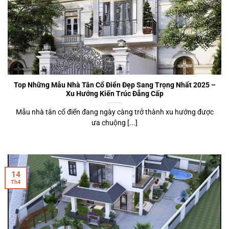
Top Những Mẫu Nhà Tân Cổ Điển Đẹp Sang Trọng Nhất 2025 –
Xu Hướng Kiến Trúc Đẳng Cấp
Mẫu nhà tân cổ điển đang ngày càng trở thành xu hướng được
ưa chuộng [...]
14
Th4