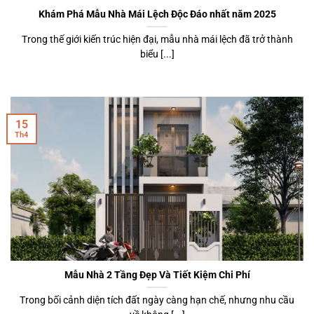
Khám Phá Mẫu Nhà Mái Lệch Độc Đáo nhất năm 2025
Trong thế giới kiến trúc hiện đại, mẫu nhà mái lệch đã trở thành
biểu [...]
15
Th4
Mẫu Nhà 2 Tầng Đẹp Và Tiết Kiệm Chi Phí
Trong bối cảnh diện tích đất ngày càng hạn chế, nhưng nhu cầu