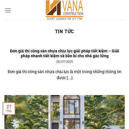
Skip
to
content
TIN TỨC
Đơn giá thi công sàn nhựa chịu lực giải pháp tiết kiệm – Giải
pháp nhanh tiết kiệm và bền bỉ cho nhà gác lửng
28/07/2025
Đơn giá thi công sàn nhựa chịu lực là một trong những thông tin
được [...]
27
Th5