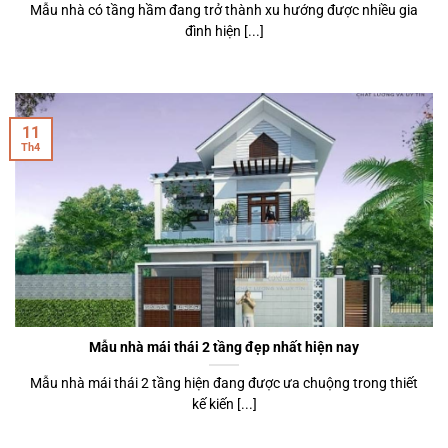
Mẫu nhà có tầng hầm đang trở thành xu hướng được nhiều gia
đình hiện [...]
11
Th4
Mẫu nhà mái thái 2 tầng đẹp nhất hiện nay
Mẫu nhà mái thái 2 tầng hiện đang được ưa chuộng trong thiết
kế kiến [...]