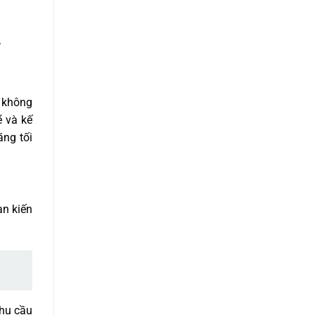
.
c không
ẽ và kế
ăng tối
an kiến
nhu cầu