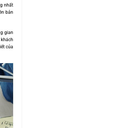
ng nhất
nên bản
ng gian
a khách
iết của