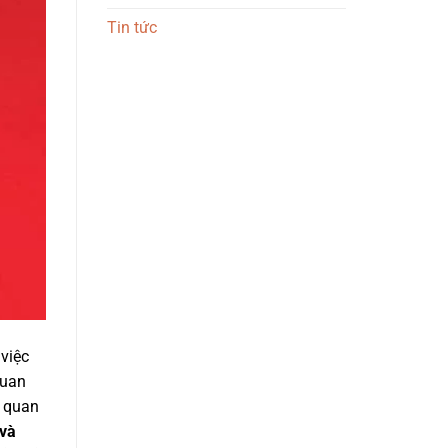
Tin tức
 việc
quan
i quan
 và