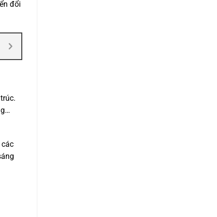
ển đổi
trúc.
ng…
.
, các
 sáng