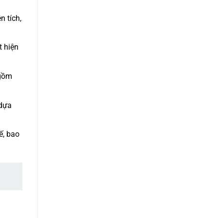
n tích,
t hiện
 gồm
 dựa
ế, bao