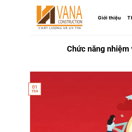
Skip
to
Giới thiệu
T
content
Chức năng nhiệm v
01
Th9