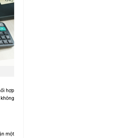
hối hợp
ế không
hận một