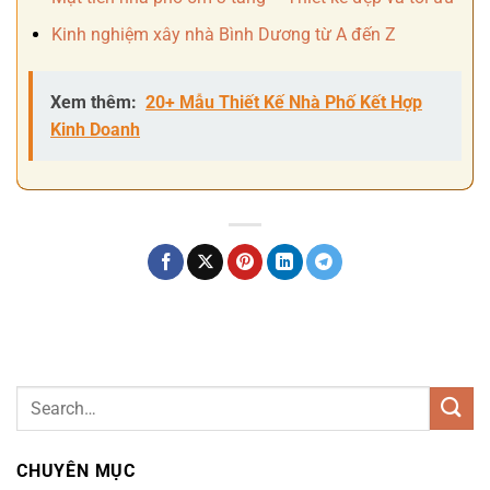
Kinh nghiệm xây nhà Bình Dương từ A đến Z
Xem thêm:
20+ Mẫu Thiết Kế Nhà Phố Kết Hợp
Kinh Doanh
CHUYÊN MỤC