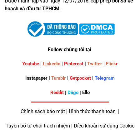
Được thành lập vào ngày 12/07/2016, cấp phép
bởi Sở kế
hoạch và đầu tư TPHCM.
Follow chúng tôi tại
Youtube
|
Linkedin
|
Pinterest
|
Twitter
|
Flick
r
Instapaper |
Tumblr
|
Getpocket
|
Telegram
Reddit
|
Diigo
| Ello
Chính sách bảo mật | Hình thức thanh toán |
Tuyên bố từ chối trách nhiệm | Điều khoản sử dụng Cookie