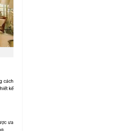
ng cách
hiết kế
được ưa
ng.