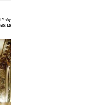
 kế này
hiết kế