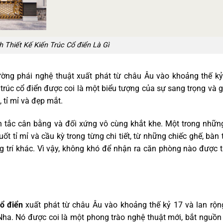
 Thiết Kế Kiến Trúc Cổ điển Là Gì
rường phái nghệ thuật xuất phát từ châu Âu vào khoảng thế k
 trúc cổ điển được coi là một biểu tượng của sự sang trọng và g
 tỉ mỉ và đẹp mắt.
n tắc cân bằng và đối xứng vô cùng khắt khe. Một trong nhữn
t tỉ mỉ và cầu kỳ trong từng chi tiết, từ những chiếc ghế, bàn 
ng trí khác. Vì vậy, không khó để nhận ra căn phòng nào được t
cổ điển
xuất phát từ châu Âu vào khoảng thế kỷ 17 và lan rộn
 Nha. Nó được coi là một phong trào nghệ thuật mới, bắt nguồn