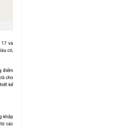
ỷ 17 và
iàu có,
g điểm
trà cho
hiết kế
g khắp
 từ các