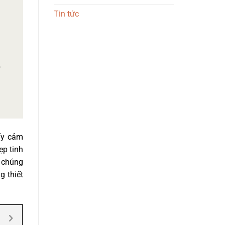
Tin tức
lấy cảm
ẹp tinh
, chúng
g thiết