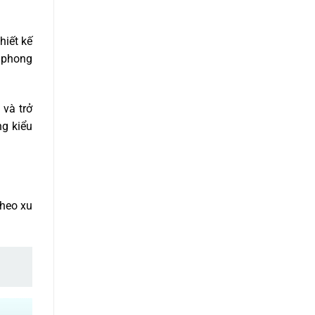
hiết kế
a phong
 và trở
ng kiểu
theo xu