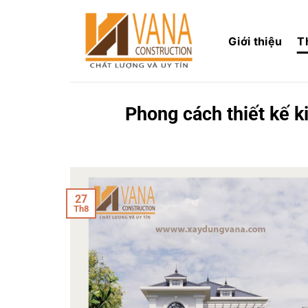
Skip
to
Giới thiệu
T
content
Phong cách thiết kế k
27
Th8