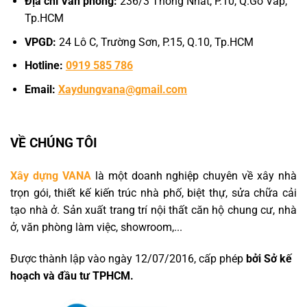
Địa chỉ Văn phòng:
236/3 Thống Nhất, P.10, Q.Gò Vấp,
Tp.HCM
VPGD:
24 Lô C, Trường Sơn, P.15, Q.10, Tp.HCM
Hotline:
0919 585 786
Email:
Xaydungvana@gmail.com
VỀ CHÚNG TÔI
Xây dựng VANA
là một doanh nghiệp chuyên về xây nhà
trọn gói, thiết kế kiến trúc nhà phố, biệt thự, sửa chữa cải
tạo nhà ở. Sản xuất trang trí nội thất căn hộ chung cư, nhà
ở, văn phòng làm việc, showroom,...
Được thành lập vào ngày 12/07/2016, cấp phép
bởi Sở kế
hoạch và đầu tư TPHCM.