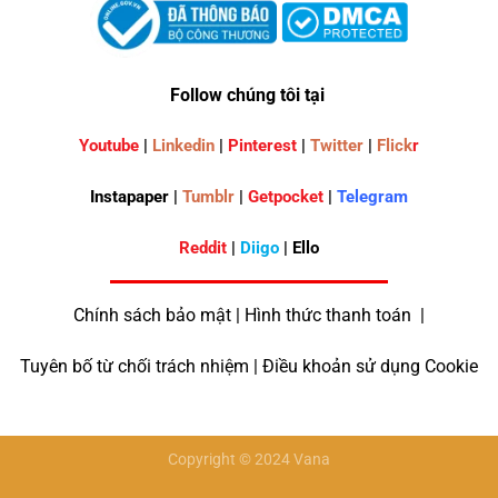
Follow chúng tôi tại
Youtube
|
Linkedin
|
Pinterest
|
Twitter
|
Flick
r
Instapaper |
Tumblr
|
Getpocket
|
Telegram
Reddit
|
Diigo
| Ello
Chính sách bảo mật | Hình thức thanh toán |
Tuyên bố từ chối trách nhiệm | Điều khoản sử dụng Cookie
Copyright © 2024 Vana