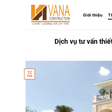
Skip
to
Giới thiệu
T
content
Dịch vụ tư vấn thiế
12
Th6