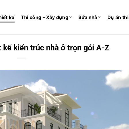
hiết kế
Thi công – Xây dựng
Sửa nhà
Dự án th
t kế kiến trúc nhà ở trọn gói A-Z