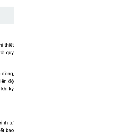
í thiết
với quy
p đồng,
tiến độ
 khi ký
ình tư
iết bao