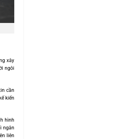
àng xây
ới ngôi
tin cần
kế kiến
nh hình
ối ngân
ên liên