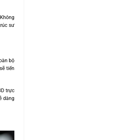
. Không
trúc sư
toàn bộ
sẽ tiến
3D trực
dễ dàng