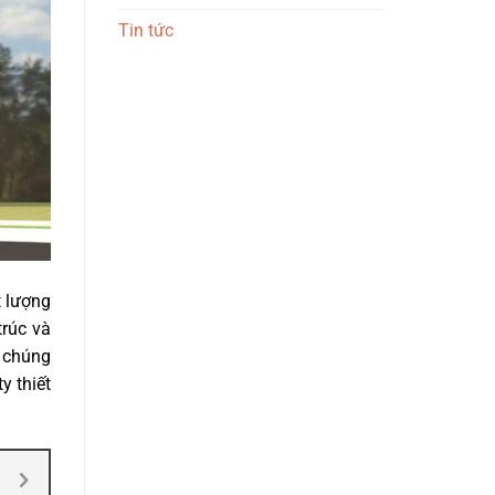
Tin tức
t lượng
trúc và
, chúng
y thiết