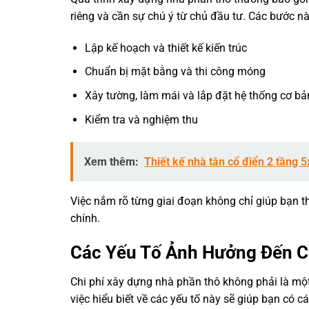
riêng và cần sự chú ý từ chủ đầu tư. Các bước n
Lập kế hoạch và thiết kế kiến trúc
Chuẩn bị mặt bằng và thi công móng
Xây tường, làm mái và lắp đặt hệ thống cơ bả
Kiểm tra và nghiệm thu
Xem thêm:
Thiết kế nhà tân cổ điển 2 tầng 
Việc nắm rõ từng giai đoạn không chỉ giúp bạn th
chính.
Các Yếu Tố Ảnh Hưởng Đến C
Chi phí xây dựng nhà phần thô không phải là một 
việc hiểu biết về các yếu tố này sẽ giúp bạn có cá