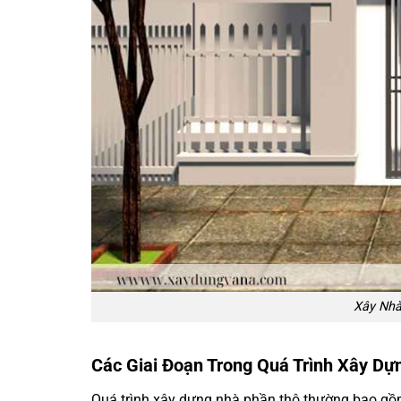
Xây Nhà
Các Giai Đoạn Trong Quá Trình Xây D
Quá trình xây dựng nhà phần thô thường bao gồ