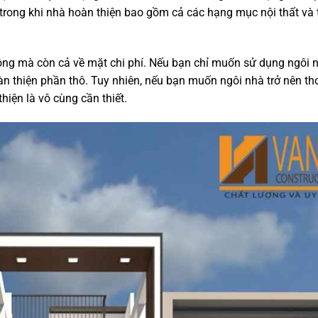
, trong khi nhà hoàn thiện bao gồm cả các hạng mục nội thất và 
công mà còn cả về mặt chi phí. Nếu bạn chỉ muốn sử dụng ngôi 
àn thiện phần thô. Tuy nhiên, nếu bạn muốn ngôi nhà trở nên th
hiện là vô cùng cần thiết.