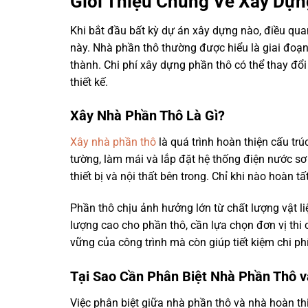
Giới Thiệu Chung Về Xây Dự
Khi bắt đầu bất kỳ dự án xây dựng nào, điều quan
này. Nhà phần thô thường được hiểu là giai đoạn
thành. Chi phí xây dựng phần thô có thể thay đổi t
thiết kế.
Xây Nhà Phần Thô Là Gì?
Xây nhà phần thô
là quá trình hoàn thiện cấu t
tường, làm mái và lắp đặt hệ thống điện nước sơ
thiết bị và nội thất bên trong. Chỉ khi nào hoàn t
Phần thô chịu ảnh hưởng lớn từ chất lượng vật l
lượng cao cho phần thô, cần lựa chọn đơn vị thi
vững của công trình mà còn giúp tiết kiệm chi phí
Tại Sao Cần Phân Biệt Nhà Phần Thô 
Việc phân biệt giữa nhà phần thô và nhà hoàn th