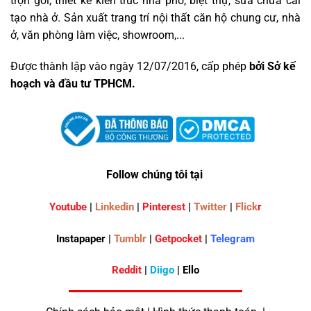
trọn gói, thiết kế kiến trúc nhà phố, biệt thự, sửa chữa cải
tạo nhà ở. Sản xuất trang trí nội thất căn hộ chung cư, nhà
ở, văn phòng làm việc, showroom,...
Được thành lập vào ngày 12/07/2016, cấp phép
bởi Sở kế
hoạch và đầu tư TPHCM.
Follow chúng tôi tại
Youtube
|
Linkedin
|
Pinterest
|
Twitter
|
Flick
r
Instapaper |
Tumblr
|
Getpocket
|
Telegram
Reddit
|
Diigo
| Ello