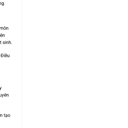
ng.
n môn
nên
t sinh.
 Điều
y
guyên
n tạo