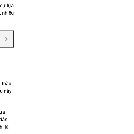
 sự lựa
t nhiều
à thầu
ều này
dựa
 dẫn
hí là