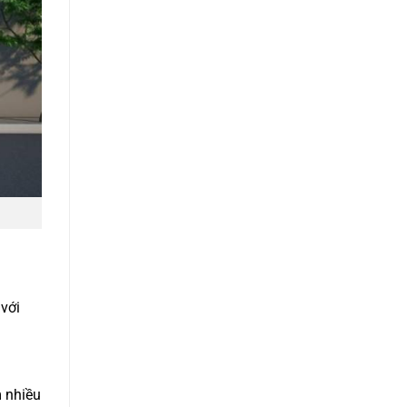
 với
m nhiều