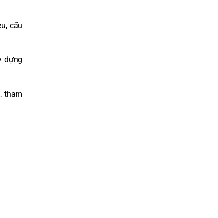
ệu, cấu
ây dựng
ý… tham