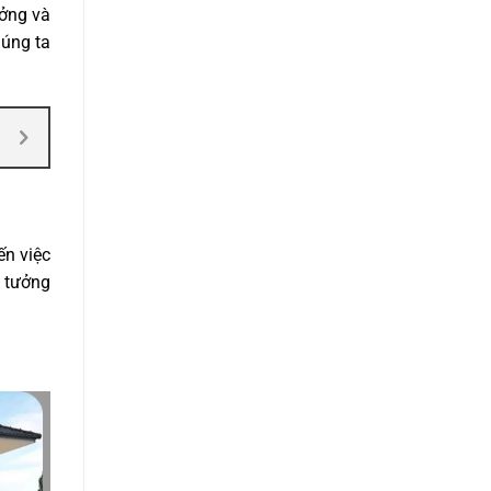
ưởng và
húng ta
ến việc
ý tưởng