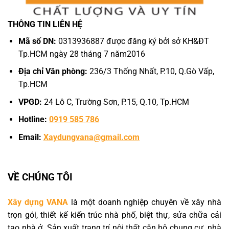
THÔNG TIN LIÊN HỆ
Mã số DN:
0313936887 được đăng ký bởi sở KH&ĐT
Tp.HCM ngày 28 tháng 7 năm2016
Địa chỉ Văn phòng:
236/3 Thống Nhất, P.10, Q.Gò Vấp,
Tp.HCM
VPGD:
24 Lô C, Trường Sơn, P.15, Q.10, Tp.HCM
Hotline:
0919 585 786
Email:
Xaydungvana@gmail.com
VỀ CHÚNG TÔI
Xây dựng VANA
là một doanh nghiệp chuyên về xây nhà
trọn gói, thiết kế kiến trúc nhà phố, biệt thự, sửa chữa cải
tạo nhà ở. Sản xuất trang trí nội thất căn hộ chung cư, nhà