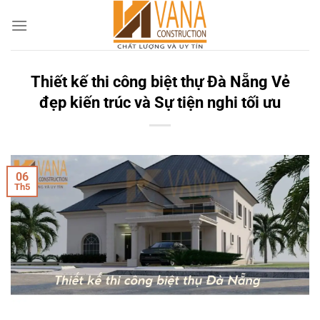
Skip
to
content
Thiết kế thi công biệt thự Đà Nẵng Vẻ
đẹp kiến trúc và Sự tiện nghi tối ưu
06
Th5