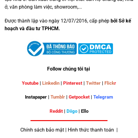
ở, văn phòng làm việc, showroom,...
Được thành lập vào ngày 12/07/2016, cấp phép
bởi Sở kế
hoạch và đầu tư TPHCM.
Follow chúng tôi tại
Youtube
|
Linkedin
|
Pinterest
|
Twitter
|
Flick
r
Instapaper |
Tumblr
|
Getpocket
|
Telegram
Reddit
|
Diigo
| Ello
Chính sách bảo mật | Hình thức thanh toán |